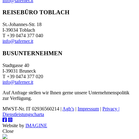
info@taferner.it
REISEBÜRO TOBLACH
St.-Johannes-Str. 18
I-39034 Toblach
T +39 0474 377 040
info@taferner.it
BUSUNTERNEHMEN
Stadtgasse 40
I-39031 Bruneck
T +39 0474 377 020
info@taferner.it
Auf Anfrage stellen wir Ihnen gerne unsere Unternehmenspolitik
zur Verfügung.
MWST-Nr. IT 02936560214 |
Agb’s
|
Impressum
|
Privacy |
Dienstleistungscharta
Website by
IMAGINE
Close