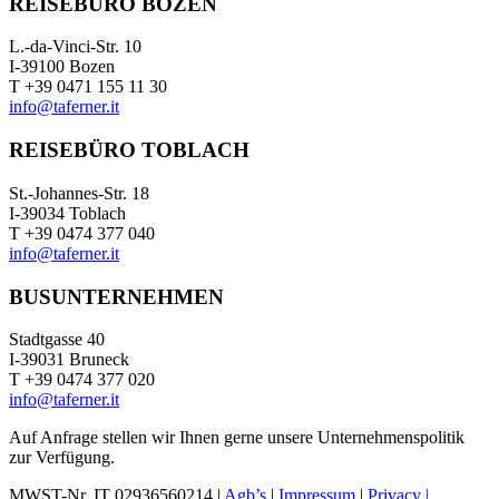
REISEBÜRO BOZEN
L.-da-Vinci-Str. 10
I-39100 Bozen
T +39 0471 155 11 30
info@taferner.it
REISEBÜRO TOBLACH
St.-Johannes-Str. 18
I-39034 Toblach
T +39 0474 377 040
info@taferner.it
BUSUNTERNEHMEN
Stadtgasse 40
I-39031 Bruneck
T +39 0474 377 020
info@taferner.it
Auf Anfrage stellen wir Ihnen gerne unsere Unternehmenspolitik
zur Verfügung.
MWST-Nr. IT 02936560214 |
Agb’s
|
Impressum
|
Privacy |