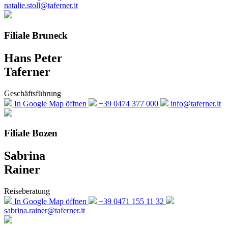
natalie.stoll@taferner.it
Filiale Bruneck
Hans Peter
Taferner
Geschäftsführung
In Google Map öffnen
+39 0474 377 000
info@taferner.it
Filiale Bozen
Sabrina
Rainer
Reiseberatung
In Google Map öffnen
+39 0471 155 11 32
sabrina.rainer@taferner.it