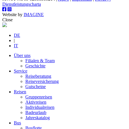
Dienstleistungscharta
Website by
IMAGINE
Close
DE
|
IT
Über uns
Filialen & Team
Geschichte
Service
Reiseberatung
Reiseversicherung
Gutscheine
Reisen
Gruppenreisen
Aktivreisen
Individualreisen
Badeurlaub
Jahreskatalog
Bus
Busflotte