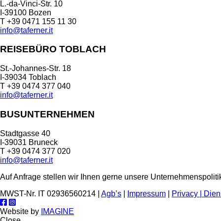
L.-da-Vinci-Str. 10
I-39100 Bozen
T +39 0471 155 11 30
info@taferner.it
REISEBÜRO TOBLACH
St.-Johannes-Str. 18
I-39034 Toblach
T +39 0474 377 040
info@taferner.it
BUSUNTERNEHMEN
Stadtgasse 40
I-39031 Bruneck
T +39 0474 377 020
info@taferner.it
Auf Anfrage stellen wir Ihnen gerne unsere Unternehmenspoliti
MWST-Nr. IT 02936560214 |
Agb’s
|
Impressum
|
Privacy |
Dien
Website by
IMAGINE
Close