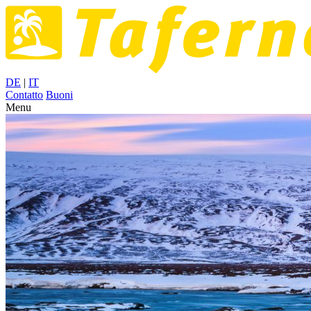
DE
|
IT
Contatto
Buoni
Menu