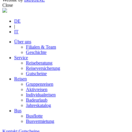
Close
DE
|
IT
Über uns
Filialen & Team
Geschichte
Service
Reiseberatung
Reiseversicherung
Gutscheine
Reisen
Gruppenreisen
Aktivreisen
Individualreisen
Badeurlaub
Jahreskatalog
Bus
Busflotte
Busvermietung
Kontakt
Gutscheine