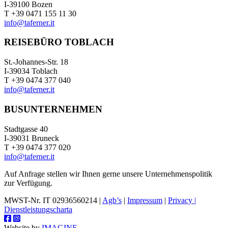
I-39100 Bozen
T +39 0471 155 11 30
info@taferner.it
REISEBÜRO TOBLACH
St.-Johannes-Str. 18
I-39034 Toblach
T +39 0474 377 040
info@taferner.it
BUSUNTERNEHMEN
Stadtgasse 40
I-39031 Bruneck
T +39 0474 377 020
info@taferner.it
Auf Anfrage stellen wir Ihnen gerne unsere Unternehmenspolitik
zur Verfügung.
MWST-Nr. IT 02936560214 |
Agb’s
|
Impressum
|
Privacy |
Dienstleistungscharta
Website by
IMAGINE