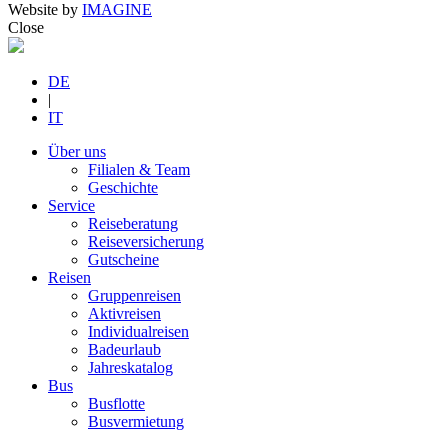
Website by
IMAGINE
Close
DE
|
IT
Über uns
Filialen & Team
Geschichte
Service
Reiseberatung
Reiseversicherung
Gutscheine
Reisen
Gruppenreisen
Aktivreisen
Individualreisen
Badeurlaub
Jahreskatalog
Bus
Busflotte
Busvermietung