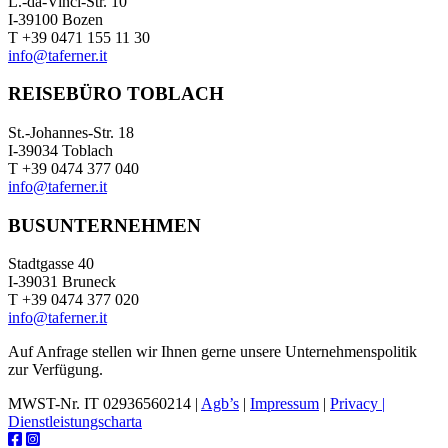
L.-da-Vinci-Str. 10
I-39100 Bozen
T +39 0471 155 11 30
info@taferner.it
REISEBÜRO TOBLACH
St.-Johannes-Str. 18
I-39034 Toblach
T +39 0474 377 040
info@taferner.it
BUSUNTERNEHMEN
Stadtgasse 40
I-39031 Bruneck
T +39 0474 377 020
info@taferner.it
Auf Anfrage stellen wir Ihnen gerne unsere Unternehmenspolitik
zur Verfügung.
MWST-Nr. IT 02936560214 |
Agb’s
|
Impressum
|
Privacy |
Dienstleistungscharta